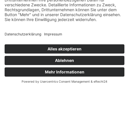
WIDMANNHOF
URLAUB AUF DEM BAUERNHOF
IN BRIXEN – SÜDTIROL
Ein herzliches “Griaßt enk” auf unserem Bauernhof im