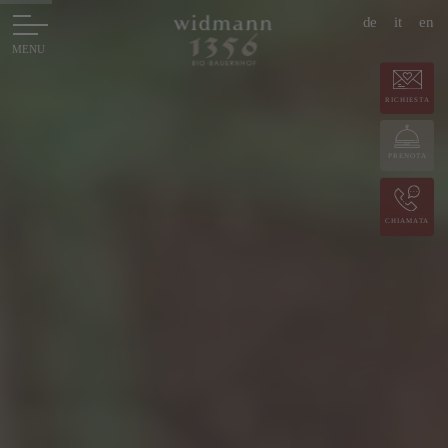
de
it
en
RICHIESTA
PRENOTA
CHIAMATA