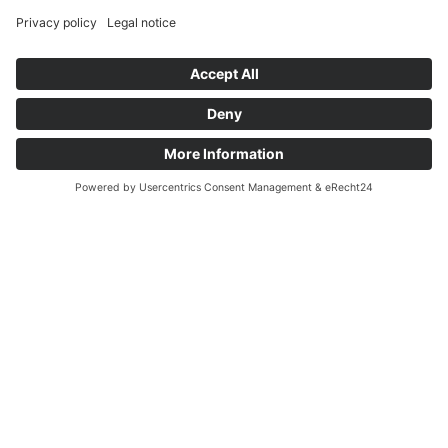
IL NOSTRO
AGRITURISMO BIOLOGICO
PRODOTTI BIO DIRETTAMENTE DAL MASO
Il maso Widmannhof, situato all’ingresso del paesino di Cleran,
vanta una tradizione secolare che affonda le radici nel XV
secolo. In origine era un maso contadino e una rinomata
locanda, oggi il nostro impegno si concentra sull’agricoltura
biologica e l’offerta è arricchita dall’esperienza esclusiva di una
vacanza in agriturismo. Da oltre 250 anni il maso Widmannhof
appartiene alla nostra famiglia e nel 1983 è stato insignito del